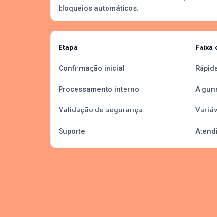
bloqueios automáticos.
Etapa
Faixa
Confirmação inicial
Rápid
Processamento interno
Algun
Validação de segurança
Variáv
Suporte
Atend