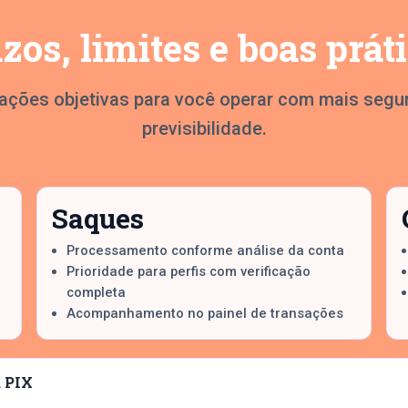
zos, limites e boas prát
ações objetivas para você operar com mais segu
previsibilidade.
Saques
Processamento conforme análise da conta
Prioridade para perfis com verificação
completa
Acompanhamento no painel de transações
u PIX