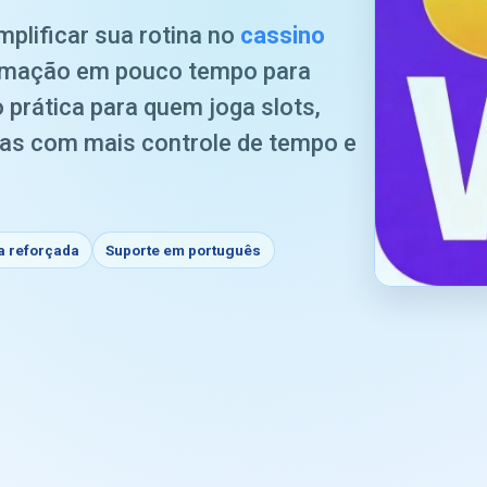
mplificar sua rotina no
cassino
irmação em pouco tempo para
 prática para quem joga slots,
vas com mais controle de tempo e
 reforçada
Suporte em português