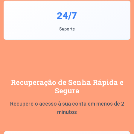
24/7
Suporte
Recuperação de Senha Rápida e
Segura
Recupere o acesso à sua conta em menos de 2
minutos