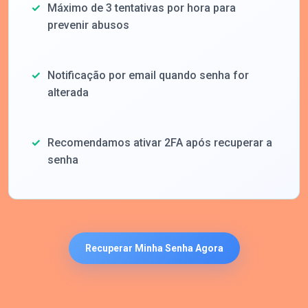
Máximo de 3 tentativas por hora para
prevenir abusos
Notificação por email quando senha for
alterada
Recomendamos ativar 2FA após recuperar a
senha
Recuperar Minha Senha Agora