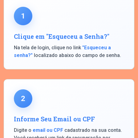
1
Clique em "Esqueceu a Senha?"
Na tela de login, clique no link
"Esqueceu a
senha?"
localizado abaixo do campo de senha.
2
Informe Seu Email ou CPF
Digite o
email ou CPF
cadastrado na sua conta.
Você receberá um link de recuperação por