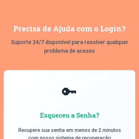
Precisa de Ajuda com o Login?
Suporte 24/7 disponível para resolver qualquer
problema de acesso
🔑
Esqueceu a Senha?
Recupere sua senha em menos de 2 minutos
com nosso sistema de recuperação