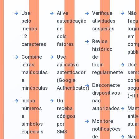
Use
Ative
Verifique
Não
pelo
autenticação
atividades
faça
menos
de
suspeitas
login
12
dois
em
Revise
caracteres
fatores
comp
histórico
públ
Combine
Use
de
letras
aplicativo
login
Use
maiúsculas
autenticador
regularmente
sem
e
(Google
cone
Desconecte
minúsculas
Authenticator)
segu
dispositivos
(HTT
Inclua
Ou
não
números
receba
autorizados
Mant
e
códigos
antiv
Monitore
símbolos
por
atua
notificações
especiais
SMS
de
Não