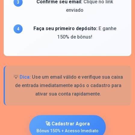
Confirme seu email:
Clique no link
enviado
Faça seu primeiro depósito:
E ganhe
150% de bônus!
💡
Dica:
Use um email válido e verifique sua caixa
de entrada imediatamente após o cadastro para
ativar sua conta rapidamente.
🚀 Cadastrar Agora
Bônus 150% + Acesso Imediato