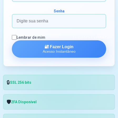
Senha
Lembrar de mim
Esqueceu a senha?
🔐 Fazer Login
Acesso Instantâneo
🔒
SSL 256 bits
🛡️
2FA Disponível