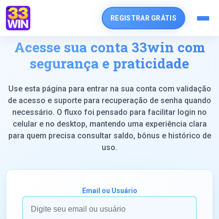
REGISTRAR GRÁTIS
Acesse sua conta 33win com
segurança e praticidade
Use esta página para entrar na sua conta com validação
de acesso e suporte para recuperação de senha quando
necessário. O fluxo foi pensado para facilitar login no
celular e no desktop, mantendo uma experiência clara
para quem precisa consultar saldo, bônus e histórico de
uso.
Email ou Usuário