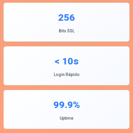
256
Bits SSL
< 10s
Login Rápido
99.9%
Uptime