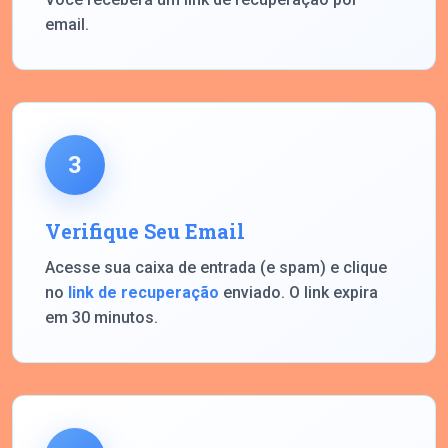
email.
3
Verifique Seu Email
Acesse sua caixa de entrada (e spam) e clique
no
link de recuperação
enviado. O link expira
em 30 minutos.