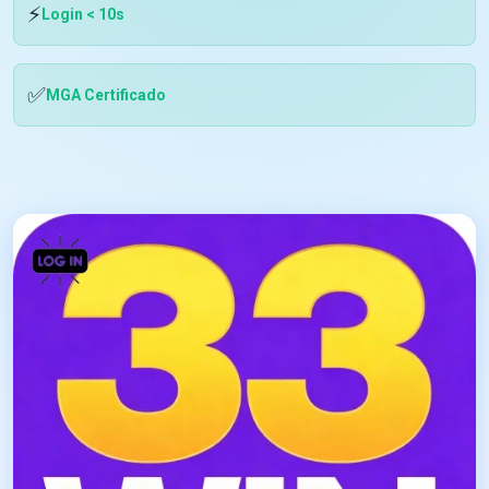
⚡
Login < 10s
✅
MGA Certificado