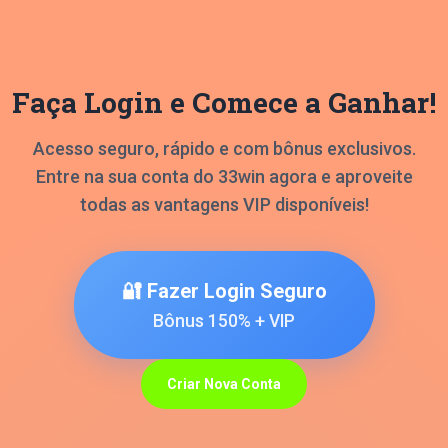
Faça Login e Comece a Ganhar!
Acesso seguro, rápido e com bônus exclusivos.
Entre na sua conta do 33win agora e aproveite
todas as vantagens VIP disponíveis!
🔐 Fazer Login Seguro
Bônus 150% + VIP
Criar Nova Conta