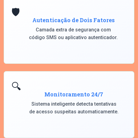
🛡️
Autenticação de Dois Fatores
Camada extra de segurança com
código SMS ou aplicativo autenticador.
🔍
Monitoramento 24/7
Sistema inteligente detecta tentativas
de acesso suspeitas automaticamente.