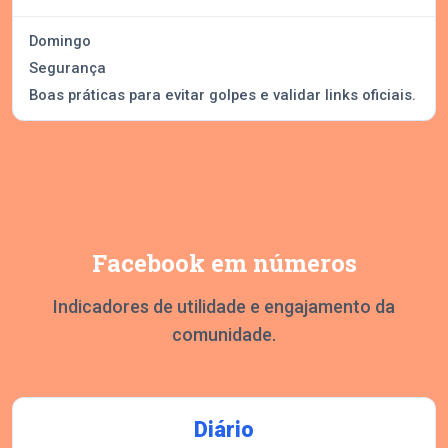
Domingo
Segurança
Boas práticas para evitar golpes e validar links oficiais.
Facebook em números
Indicadores de utilidade e engajamento da
comunidade.
Diário