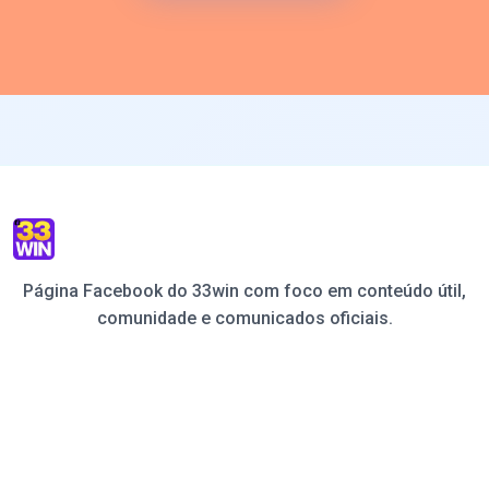
Página Facebook do 33win com foco em conteúdo útil,
comunidade e comunicados oficiais.
Facebook
Linha editorial