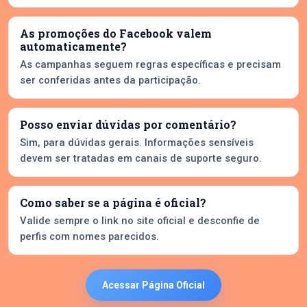
As promoções do Facebook valem
automaticamente?
As campanhas seguem regras específicas e precisam
ser conferidas antes da participação.
Posso enviar dúvidas por comentário?
Sim, para dúvidas gerais. Informações sensíveis
devem ser tratadas em canais de suporte seguro.
Como saber se a página é oficial?
Valide sempre o link no site oficial e desconfie de
perfis com nomes parecidos.
Acessar Página Oficial