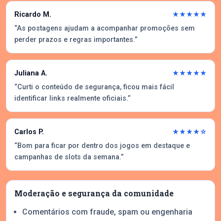
Ricardo M.
★★★★★
“As postagens ajudam a acompanhar promoções sem
perder prazos e regras importantes.”
Juliana A.
★★★★★
“Curti o conteúdo de segurança, ficou mais fácil
identificar links realmente oficiais.”
Carlos P.
★★★★☆
“Bom para ficar por dentro dos jogos em destaque e
campanhas de slots da semana.”
Moderação e segurança da comunidade
Comentários com fraude, spam ou engenharia