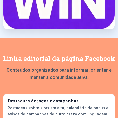
Linha editorial da página Facebook
Conteúdos organizados para informar, orientar e
manter a comunidade ativa.
Destaques de jogos e campanhas
Postagens sobre slots em alta, calendário de bônus e
avisos de campanhas de curto prazo com linguagem