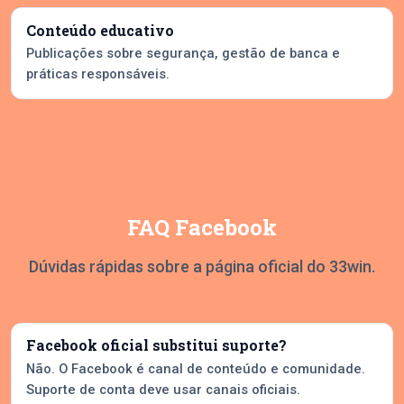
Conteúdo educativo
Publicações sobre segurança, gestão de banca e
práticas responsáveis.
FAQ Facebook
Dúvidas rápidas sobre a página oficial do 33win.
Facebook oficial substitui suporte?
Não. O Facebook é canal de conteúdo e comunidade.
Suporte de conta deve usar canais oficiais.