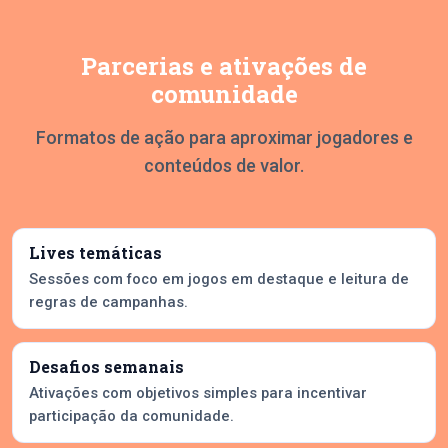
Parcerias e ativações de
comunidade
Formatos de ação para aproximar jogadores e
conteúdos de valor.
Lives temáticas
Sessões com foco em jogos em destaque e leitura de
regras de campanhas.
Desafios semanais
Ativações com objetivos simples para incentivar
participação da comunidade.