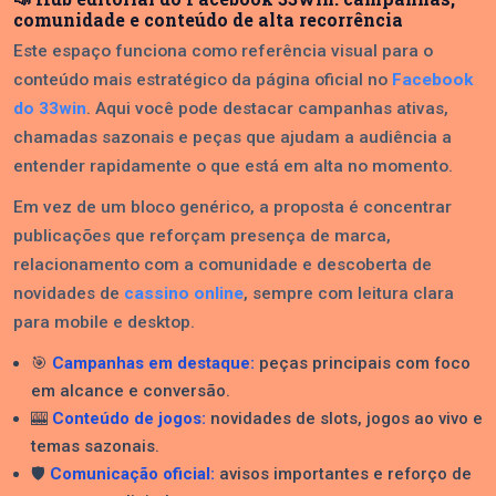
comunidade e conteúdo de alta recorrência
Este espaço funciona como referência visual para o
conteúdo mais estratégico da página oficial no
Facebook
do 33win
. Aqui você pode destacar campanhas ativas,
chamadas sazonais e peças que ajudam a audiência a
entender rapidamente o que está em alta no momento.
Em vez de um bloco genérico, a proposta é concentrar
publicações que reforçam presença de marca,
relacionamento com a comunidade e descoberta de
novidades de
cassino online
, sempre com leitura clara
para mobile e desktop.
🎯
Campanhas em destaque:
peças principais com foco
em alcance e conversão.
🎰
Conteúdo de jogos:
novidades de slots, jogos ao vivo e
temas sazonais.
🛡️
Comunicação oficial:
avisos importantes e reforço de