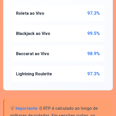
97.3%
Roleta ao Vivo
99.5%
Blackjack ao Vivo
98.9%
Baccarat ao Vivo
97.3%
Lightning Roulette
💡
Importante:
O RTP é calculado ao longo de
milhares de rodadas. Em sessões curtas, os