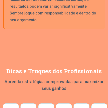
resultados podem variar significativamente.
Sempre jogue com responsabilidade e dentro do
seu orçamento.
Dicas e Truques dos Profissionais
Aprenda estratégias comprovadas para maximizar
seus ganhos