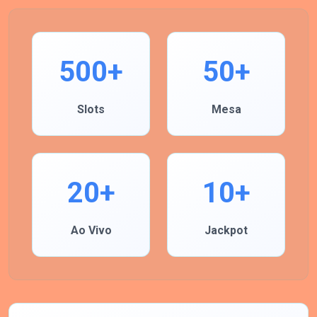
500+
50+
Slots
Mesa
20+
10+
Ao Vivo
Jackpot