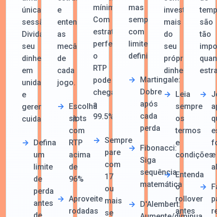
mínimo.
mas
única
e
investir
tem
Com
sempre
sessão.
entendendo
mais
são
estratégia
com
Divida
as
do
tão
perfeita,
limites
seu
mecânicas
seu
impo
o
definidos.
dinheiro
de
próprio
quan
RTP
em
cada
dinheiro.
estra
Martingale:
pode
unidades
jogo.
Dobre
chegar
Leia
J
e
após
a
Escolha
sempre
a
gerencie
cada
99.5%!
slots
os
q
cuidadosamente.
perda
com
termos
e
Sempre
Defina
RTP
e
f
Fibonacci:
pare
um
acima
condições
e
Siga
com
limite
de
a
sequência
Entenda
17
de
96%
matemática
o
F
ou
perda
Aproveite
rollover
p
mais
antes
D'Alembert:
rodadas
antes
r
se
de
Aumente/diminua