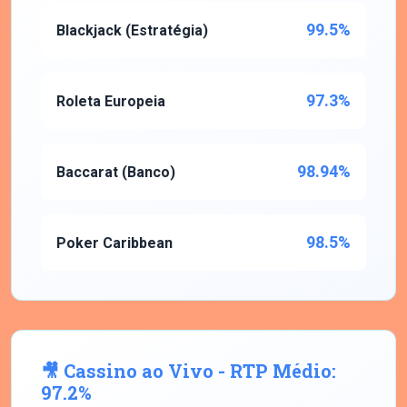
99.5%
Blackjack (Estratégia)
97.3%
Roleta Europeia
98.94%
Baccarat (Banco)
98.5%
Poker Caribbean
🎥 Cassino ao Vivo - RTP Médio:
97.2%