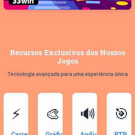
Recursos Exclusivos dos Nossos
Jogos
Tecnologia avançada para uma experiência única
⚡
🎨
🔊
🎯
Carregamento
Gráficos
Audio
RTP