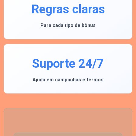
Regras claras
Para cada tipo de bônus
Suporte 24/7
Ajuda em campanhas e termos