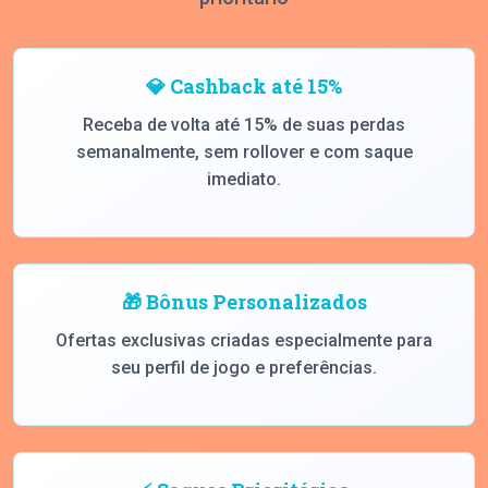
💎 Cashback até 15%
Receba de volta até 15% de suas perdas
semanalmente, sem rollover e com saque
imediato.
🎁 Bônus Personalizados
Ofertas exclusivas criadas especialmente para
seu perfil de jogo e preferências.