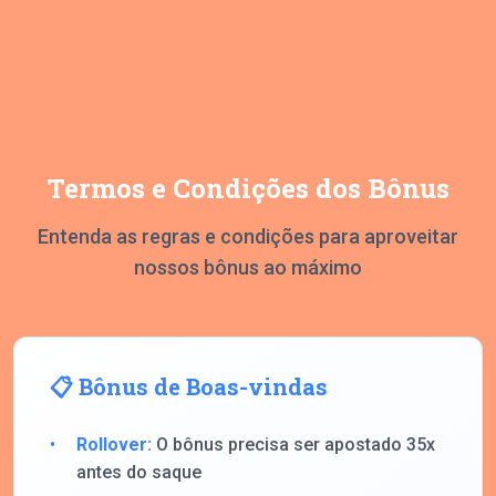
Termos e Condições dos Bônus
Entenda as regras e condições para aproveitar
nossos bônus ao máximo
📋 Bônus de Boas-vindas
Rollover:
O bônus precisa ser apostado 35x
antes do saque