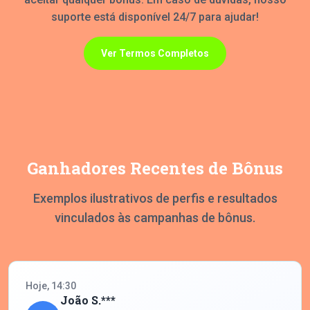
suporte está disponível 24/7 para ajudar!
Ver Termos Completos
Ganhadores Recentes de Bônus
Exemplos ilustrativos de perfis e resultados
vinculados às campanhas de bônus.
Hoje, 14:30
João S.***