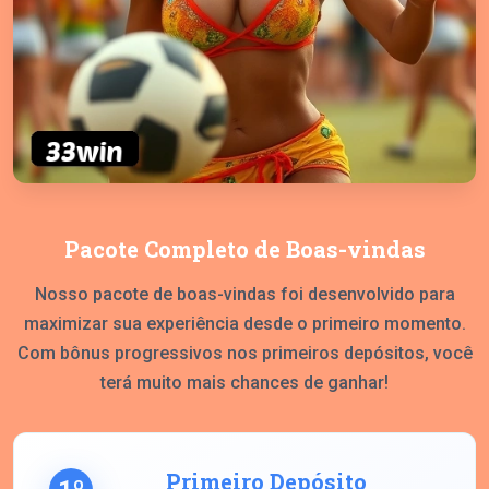
Pacote Completo de Boas-vindas
Nosso pacote de boas-vindas foi desenvolvido para
maximizar sua experiência desde o primeiro momento.
Com bônus progressivos nos primeiros depósitos, você
terá muito mais chances de ganhar!
Primeiro Depósito