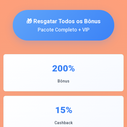
🎁 Resgatar Todos os Bônus
Pacote Completo + VIP
200%
Bônus
15%
Cashback