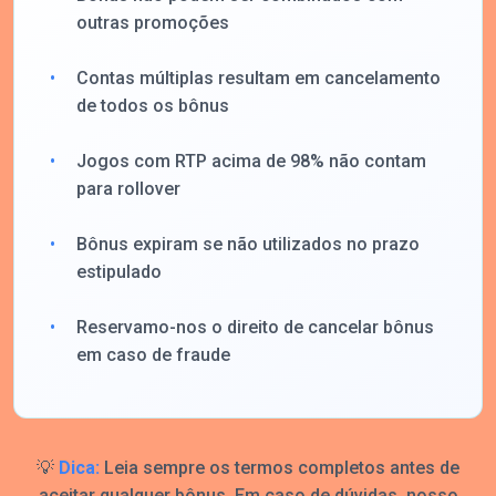
outras promoções
Contas múltiplas resultam em cancelamento
de todos os bônus
Jogos com RTP acima de 98% não contam
para rollover
Bônus expiram se não utilizados no prazo
estipulado
Reservamo-nos o direito de cancelar bônus
em caso de fraude
💡
Dica:
Leia sempre os termos completos antes de
aceitar qualquer bônus. Em caso de dúvidas, nosso