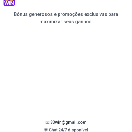
Bônus generosos e promoções exclusivas para
maximizar seus ganhos.
Bônus
Todos os Bônus
Boas-vindas
Programa VIP
Cashback
Contato
📧
33win@gmail.com
💬 Chat 24/7 disponível