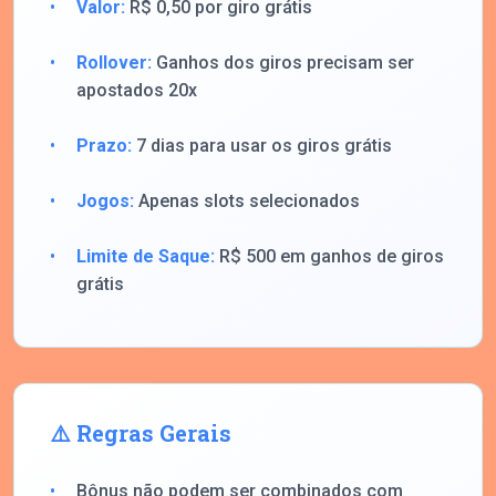
Valor:
R$ 0,50 por giro grátis
Rollover:
Ganhos dos giros precisam ser
apostados 20x
Prazo:
7 dias para usar os giros grátis
Jogos:
Apenas slots selecionados
Limite de Saque:
R$ 500 em ganhos de giros
grátis
⚠️ Regras Gerais
Bônus não podem ser combinados com