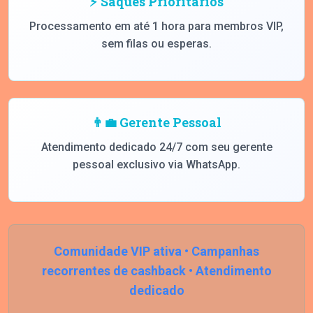
⚡ Saques Prioritários
Processamento em até 1 hora para membros VIP,
sem filas ou esperas.
👨‍💼 Gerente Pessoal
Atendimento dedicado 24/7 com seu gerente
pessoal exclusivo via WhatsApp.
Comunidade VIP ativa
•
Campanhas
recorrentes de cashback
•
Atendimento
dedicado