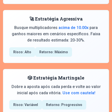
🚀 Estratégia Agressiva
Busque multiplicadores
acima de 10.00x
para
ganhos maiores em cenários específicos. Faixa
de resultado estimada: 20-30%.
Risco: Alto
Retorno: Máximo
🎲 Estratégia Martingale
Dobre a aposta após cada perda e volte ao valor
inicial após cada vitória.
Use com cautela!
Risco: Variável
Retorno: Progressivo