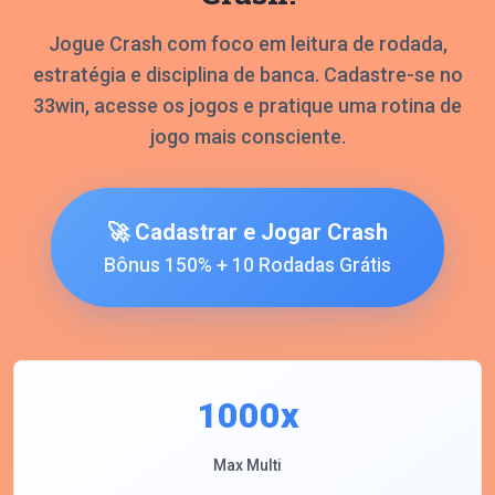
Jogue Crash com foco em leitura de rodada,
estratégia e disciplina de banca. Cadastre-se no
33win, acesse os jogos e pratique uma rotina de
jogo mais consciente.
🚀 Cadastrar e Jogar Crash
Bônus 150% + 10 Rodadas Grátis
1000x
Max Multi