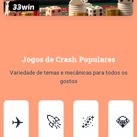
Jogos de Crash Populares
Variedade de temas e mecânicas para todos os
gostos
✈️
🚀
🌌
💎