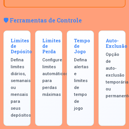
🛡️ Ferramentas de Controle
Limites
Limites
Tempo
Auto-
de
de
de
Exclusão
Depósito
Perda
Jogo
Opção
Defina
Configure
Defina
de
limites
limites
alertas
auto-
diários,
automáticos
e
exclusão
semanais
para
limites
temporária
ou
perdas
de
ou
mensais
máximas
tempo
permanent
para
de
seus
jogo
depósitos