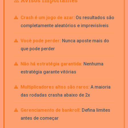
⚠️ Avisos Importantes
Crash é um jogo de azar:
Os resultados são
completamente aleatórios e imprevisíveis
Você pode perder:
Nunca aposte mais do
que pode perder
Não há estratégia garantida:
Nenhuma
estratégia garante vitórias
Multiplicadores altos são raros:
A maioria
das rodadas crasha abaixo de 2x
Gerenciamento de bankroll:
Defina limites
antes de começar