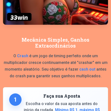
Mecânica Simples, Ganhos
Extraordinários
O
Crash
é um jogo de timing perfeito onde um
multiplicador cresce continuamente até "crashar" em um
momento aleatório. Seu objetivo é fazer
cash out
antes
do crash para garantir seus ganhos multiplicados.
Faça sua Aposta
1
Escolha o valor da sua aposta antes do
início da rodada.
Mínimo R$ 1, máximo R$