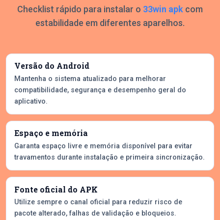
Checklist rápido para instalar o
33win apk
com
estabilidade em diferentes aparelhos.
Versão do Android
Mantenha o sistema atualizado para melhorar
compatibilidade, segurança e desempenho geral do
aplicativo.
Espaço e memória
Garanta espaço livre e memória disponível para evitar
travamentos durante instalação e primeira sincronização.
Fonte oficial do APK
Utilize sempre o canal oficial para reduzir risco de
pacote alterado, falhas de validação e bloqueios.