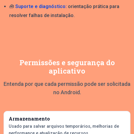
🧰
Suporte e diagnóstico:
orientação prática para
resolver falhas de instalação.
Permissões e segurança do
aplicativo
Entenda por que cada permissão pode ser solicitada
no Android.
Armazenamento
Usado para salvar arquivos temporários, melhorias de
performance e atualização de recursos.