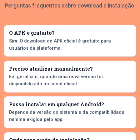
Perguntas frequentes sobre download e instalação.
O APK é gratuito?
Sim. O download do APK oficial é gratuito para
usuários da plataforma.
Preciso atualizar manualmente?
Em geral sim, quando uma nova versão for
disponibilizada no canal oficial.
Posso instalar em qualquer Android?
Depende da versão do sistema e da compatibilidade
mínima exigida pelo app.
Onde peço ajuda de instalação?