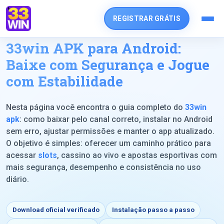
REGISTRAR GRÁTIS
33win APK para Android:
Baixe com Segurança e Jogue
com Estabilidade
Nesta página você encontra o guia completo do
33win
apk
: como baixar pelo canal correto, instalar no Android
sem erro, ajustar permissões e manter o app atualizado.
O objetivo é simples: oferecer um caminho prático para
acessar
slots
, cassino ao vivo e apostas esportivas com
mais segurança, desempenho e consistência no uso
diário.
Download oficial verificado
Instalação passo a passo