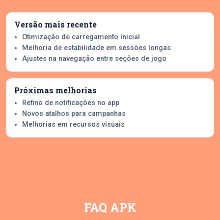
Versão mais recente
Otimização de carregamento inicial
Melhoria de estabilidade em sessões longas
Ajustes na navegação entre seções de jogo
Próximas melhorias
Refino de notificações no app
Novos atalhos para campanhas
Melhorias em recursos visuais
FAQ APK