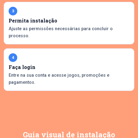
3
Permita instalação
Ajuste as permissões necessárias para concluir o
processo.
4
Faça login
Entre na sua conta e acesse jogos, promoções e
pagamentos.
Guia visual de instalação