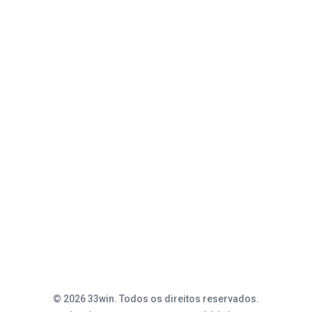
Plataforma
APK
Slots
VIP
Suporte
Entrar
Central de Ajuda
© 2026 33win. Todos os direitos reservados.